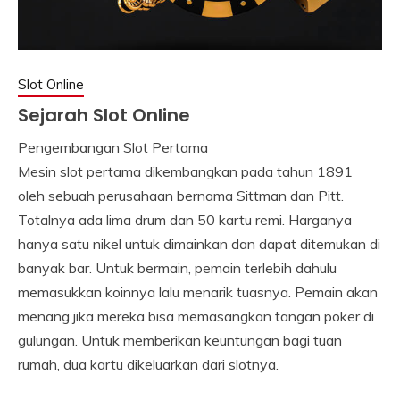
Slot Online
Sejarah Slot Online
Pengembangan Slot Pertama
Mesin slot pertama dikembangkan pada tahun 1891
oleh sebuah perusahaan bernama Sittman dan Pitt.
Totalnya ada lima drum dan 50 kartu remi. Harganya
hanya satu nikel untuk dimainkan dan dapat ditemukan di
banyak bar. Untuk bermain, pemain terlebih dahulu
memasukkan koinnya lalu menarik tuasnya. Pemain akan
menang jika mereka bisa memasangkan tangan poker di
gulungan. Untuk memberikan keuntungan bagi tuan
rumah, dua kartu dikeluarkan dari slotnya.