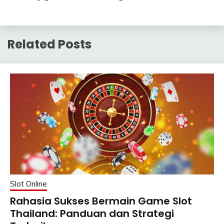
Related Posts
Slot Online
Rahasia Sukses Bermain Game Slot
Thailand: Panduan dan Strategi