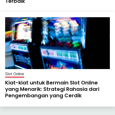
Terbaik
Slot Online
Kiat-kiat untuk Bermain Slot Online
yang Menarik: Strategi Rahasia dari
Pengembangan yang Cerdik