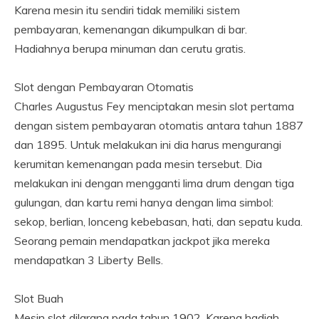
Karena mesin itu sendiri tidak memiliki sistem
pembayaran, kemenangan dikumpulkan di bar.
Hadiahnya berupa minuman dan cerutu gratis.
Slot dengan Pembayaran Otomatis
Charles Augustus Fey menciptakan mesin slot pertama
dengan sistem pembayaran otomatis antara tahun 1887
dan 1895. Untuk melakukan ini dia harus mengurangi
kerumitan kemenangan pada mesin tersebut. Dia
melakukan ini dengan mengganti lima drum dengan tiga
gulungan, dan kartu remi hanya dengan lima simbol:
sekop, berlian, lonceng kebebasan, hati, dan sepatu kuda.
Seorang pemain mendapatkan jackpot jika mereka
mendapatkan 3 Liberty Bells.
Slot Buah
Mesin slot dilarang pada tahun 1902. Karena hadiah