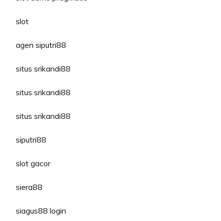
slot
agen siputri88
situs srikandi88
situs srikandi88
situs srikandi88
siputri88
slot gacor
siera88
siagus88 login