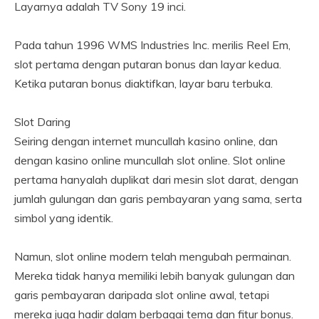
Layarnya adalah TV Sony 19 inci.
Pada tahun 1996 WMS Industries Inc. merilis Reel Em,
slot pertama dengan putaran bonus dan layar kedua.
Ketika putaran bonus diaktifkan, layar baru terbuka.
Slot Daring
Seiring dengan internet muncullah kasino online, dan
dengan kasino online muncullah slot online. Slot online
pertama hanyalah duplikat dari mesin slot darat, dengan
jumlah gulungan dan garis pembayaran yang sama, serta
simbol yang identik.
Namun, slot online modern telah mengubah permainan.
Mereka tidak hanya memiliki lebih banyak gulungan dan
garis pembayaran daripada slot online awal, tetapi
mereka juga hadir dalam berbagai tema dan fitur bonus.