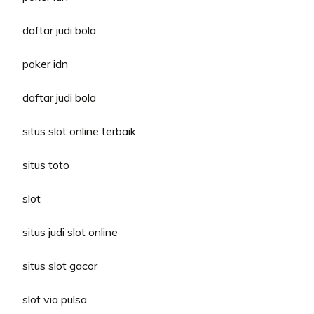
daftar judi bola
poker idn
daftar judi bola
situs slot online terbaik
situs toto
slot
situs judi slot online
situs slot gacor
slot via pulsa