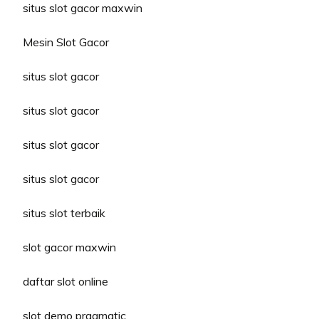
situs slot gacor maxwin
Mesin Slot Gacor
situs slot gacor
situs slot gacor
situs slot gacor
situs slot gacor
situs slot terbaik
slot gacor maxwin
daftar slot online
slot demo pragmatic